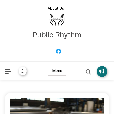
About Us
Public Rhythm
Menu