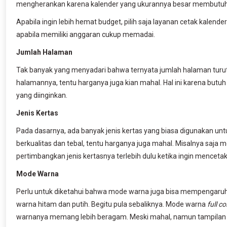
mengherankan karena kalender yang ukurannya besar membutuhk
Apabila ingin lebih hemat budget, pilih saja layanan cetak kalend
apabila memiliki anggaran cukup memadai.
Jumlah Halaman
Tak banyak yang menyadari bahwa ternyata jumlah halaman turu
halamannya, tentu harganya juga kian mahal. Hal ini karena butu
yang diinginkan.
Jenis Kertas
Pada dasarnya, ada banyak jenis kertas yang biasa digunakan unt
berkualitas dan tebal, tentu harganya juga mahal. Misalnya saja 
pertimbangkan jenis kertasnya terlebih dulu ketika ingin mencetak
Mode Warna
Perlu untuk diketahui bahwa mode warna juga bisa mempengaruhi 
warna hitam dan putih. Begitu pula sebaliknya. Mode warna
full co
warnanya memang lebih beragam. Meski mahal, namun tampilan ka