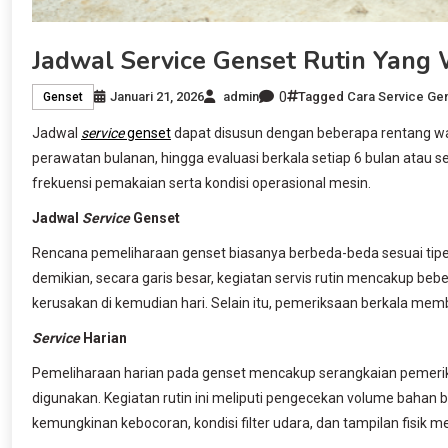
Jadwal Service Genset Rutin Yang 
0
Januari 21, 2026
admin
Tagged
Cara Service Ge
Genset
Jadwal
service
genset
dapat disusun dengan beberapa rentang wak
perawatan bulanan, hingga evaluasi berkala setiap 6 bulan atau s
frekuensi pemakaian serta kondisi operasional mesin.
Jadwal
Service
Genset
Rencana pemeliharaan genset biasanya berbeda-beda sesuai tipe 
demikian, secara garis besar, kegiatan servis rutin mencakup b
kerusakan di kemudian hari. Selain itu, pemeriksaan berkala mem
Service
Harian
Pemeliharaan harian pada genset mencakup serangkaian pemeriksa
digunakan. Kegiatan rutin ini meliputi pengecekan volume bahan 
kemungkinan kebocoran, kondisi filter udara, dan tampilan fisik 