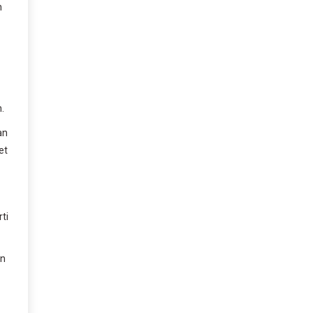
n
.
an
et
ti
in