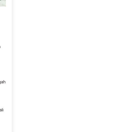
n
gah
li