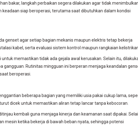
bahan bakar, langkah perbaikan segera dilakukan agar tidak menimbulka
am keadaan siap beroperasi, terutama saat dibutuhkan dalam kondisi
a genset agar setiap bagian mekanis maupun elektris tetap bekerja
stalasi kabel, serta evaluasi sistem kontrol maupun rangkaian kelistrikan
ci untuk memastikan tidak ada gejala awal kerusakan. Selain itu, dilakuk
anpa gangguan. Rutinitas mingguan ini berperan menjaga keandalan gens
aat beroperasi.
gantian beberapa bagian yang memiliki usia pakai cukup lama, seper
turut dicek untuk memastikan aliran tetap lancar tanpa kebocoran.
ditinjau kembali guna menjaga kinerja dan keamanan saat dipakai. Sela
an mesin ketika bekerja di bawah beban nyata, sehingga potensi