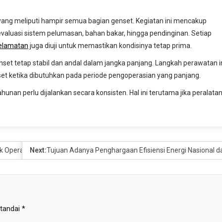
ng meliputi hampir semua bagian genset. Kegiatan ini mencakup
evaluasi sistem pelumasan, bahan bakar, hingga pendinginan. Setiap
elamatan
juga diuji untuk memastikan kondisinya tetap prima.
 genset tetap stabil dan andal dalam jangka panjang. Langkah perawatan i
set ketika dibutuhkan pada periode pengoperasian yang panjang.
hunan perlu dijalankan secara konsisten. Hal ini terutama jika peralata
 Operasional Harian
Next:
Tujuan Adanya Penghargaan Efisiensi Energi Nasional 
itandai
*