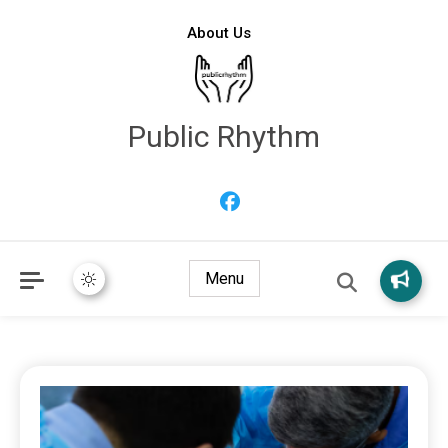
About Us
Public Rhythm
Menu