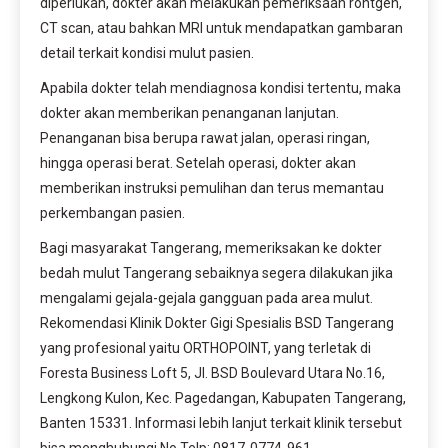
diperlukan, dokter akan melakukan pemeriksaan rontgen,
CT scan, atau bahkan MRI untuk mendapatkan gambaran
detail terkait kondisi mulut pasien.
Apabila dokter telah mendiagnosa kondisi tertentu, maka
dokter akan memberikan penanganan lanjutan.
Penanganan bisa berupa rawat jalan, operasi ringan,
hingga operasi berat. Setelah operasi, dokter akan
memberikan instruksi pemulihan dan terus memantau
perkembangan pasien.
Bagi masyarakat Tangerang, memeriksakan ke dokter
bedah mulut Tangerang sebaiknya segera dilakukan jika
mengalami gejala-gejala gangguan pada area mulut.
Rekomendasi Klinik Dokter Gigi Spesialis BSD Tangerang
yang profesional yaitu ORTHOPOINT, yang terletak di
Foresta Business Loft 5, Jl. BSD Boulevard Utara No.16,
Lengkong Kulon, Kec. Pagedangan, Kabupaten Tangerang,
Banten 15331. Informasi lebih lanjut terkait klinik tersebut
bisa menghubungi No Telp: 0817-0774-961.