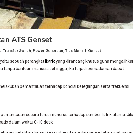
tan ATS Genset
c Transfer Switch
,
Power Generator
,
Tips Memilih Genset
, yaitu sebuah perangkat
listrik
yang dirancang khusus guna mengalihka
erja tanpa bantuan manusia sehingga jika terjadi pemadaman dapat
melakukan pemantauan terhadap kondisi ketegangan serta frekuensi
gan pemantauan secara terus menerus terhadap sumber listrik utama. Jik
tis dalam waktu 0-10 detik.
embali memindahkan beban ke sumber utama dan genset akan mati seca