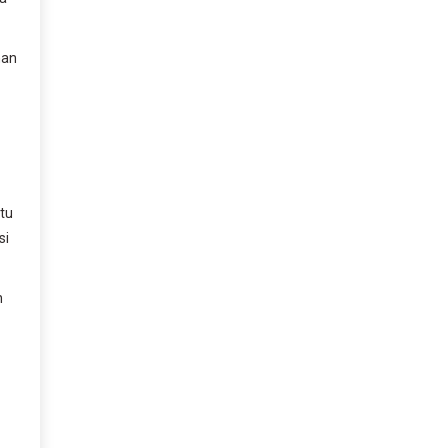
han
tu
si
n