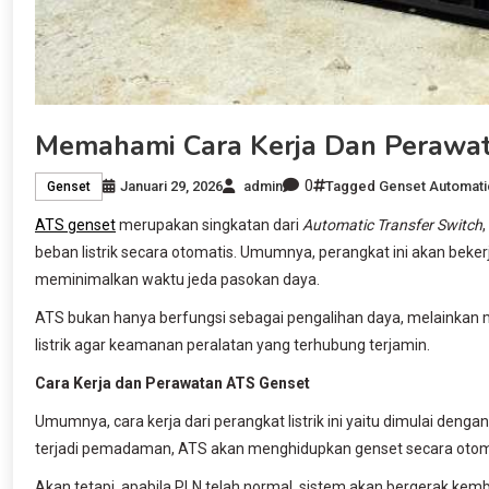
Memahami Cara Kerja Dan Perawa
0
Januari 29, 2026
admin
Tagged
Genset Automati
Genset
ATS genset
merupakan singkatan dari
Automatic Transfer Switch
beban listrik secara otomatis. Umumnya, perangkat ini akan bek
meminimalkan waktu jeda pasokan daya.
ATS bukan hanya berfungsi sebagai pengalihan daya, melainkan 
listrik agar keamanan peralatan yang terhubung terjamin.
Cara Kerja dan Perawatan ATS Genset
Umumnya, cara kerja dari perangkat listrik ini yaitu dimulai den
terjadi pemadaman, ATS akan menghidupkan genset secara otoma
Akan tetapi, apabila PLN telah normal, sistem akan bergerak k