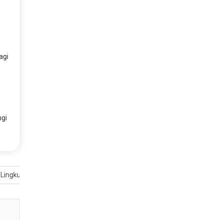
agi
ngi
 Lingkungan