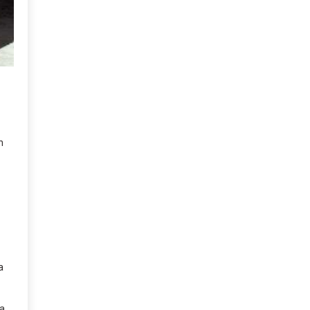
n
a
ra