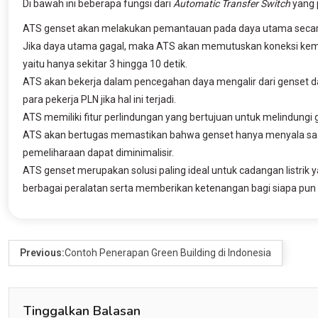
Di bawah ini beberapa fungsi dari
Automatic Transfer Switch
yang 
ATS genset akan melakukan pemantauan pada daya utama secara
Jika daya utama gagal, maka ATS akan memutuskan koneksi kem
yaitu hanya sekitar 3 hingga 10 detik.
ATS akan bekerja dalam pencegahan daya mengalir dari genset da
para pekerja PLN jika hal ini terjadi.
ATS memiliki fitur perlindungan yang bertujuan untuk melindungi 
ATS akan bertugas memastikan bahwa genset hanya menyala saat
pemeliharaan dapat diminimalisir.
ATS genset merupakan solusi paling ideal untuk cadangan listrik y
berbagai peralatan serta memberikan ketenangan bagi siapa pun 
Previous:
Contoh Penerapan Green Building di Indonesia
Tinggalkan Balasan