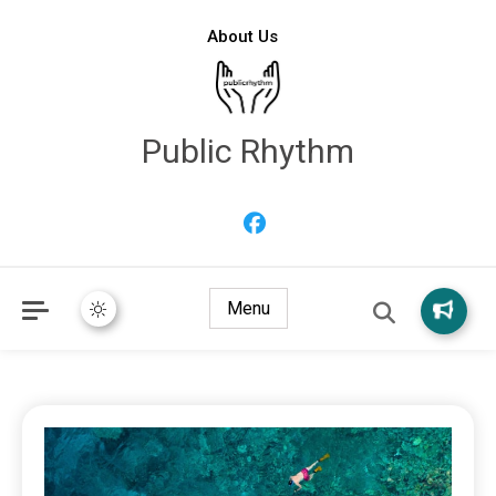
About Us
Public Rhythm
Menu