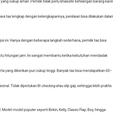
tif yang cukup aman. Pemilik tidak perlu khawatir kehilangan barang kar
a tas lengkap dengan kelengkapannya, penilaian bisa dilakukan dala
i ini. Hanya dengan beberapa langkah sederhana, pemilik tas bisa
ktu hitungan jam. Ini sangat membantu ketika kebutuhan mendadak
karta yang diberikan pun cukup tinggi. Banyak tas bisa mendapatkan 60–
sional. Tidak diperlukan BI
checking
atau slip gaji, sehingga lebih praktis
odel-model populer seperti Birkin, Kelly, Classic Flap, Boy, hingga