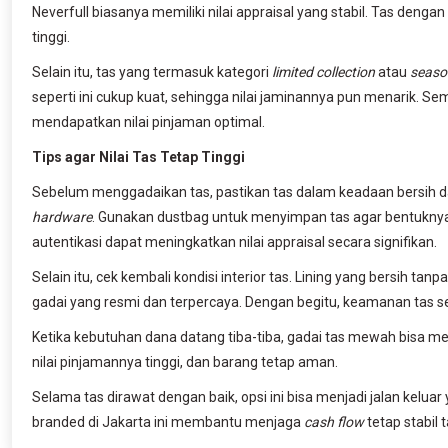
Neverfull biasanya memiliki nilai appraisal yang stabil. Tas dengan 
tinggi.
Selain itu, tas yang termasuk kategori
limited collection
atau
season
seperti ini cukup kuat, sehingga nilai jaminannya pun menarik. Se
mendapatkan nilai pinjaman optimal.
Tips agar Nilai Tas Tetap Tinggi
Sebelum menggadaikan tas, pastikan tas dalam keadaan bersih d
hardware
. Gunakan dustbag untuk menyimpan tas agar bentuknya te
autentikasi dapat meningkatkan nilai appraisal secara signifikan.
Selain itu, cek kembali kondisi interior tas. Lining yang bersih ta
gadai yang resmi dan terpercaya. Dengan begitu, keamanan tas s
Ketika kebutuhan dana datang tiba-tiba, gadai tas mewah bisa men
nilai pinjamannya tinggi, dan barang tetap aman.
Selama tas dirawat dengan baik, opsi ini bisa menjadi jalan keluar 
branded di Jakarta ini membantu menjaga
cash flow
tetap stabil 