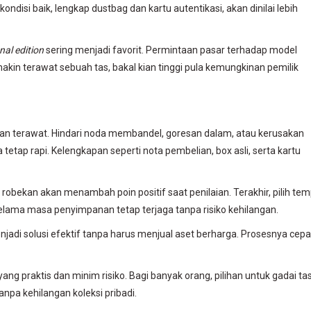
kondisi baik, lengkap dustbag dan kartu autentikasi, akan dinilai lebih
al edition
sering menjadi favorit. Permintaan pasar terhadap model
makin terawat sebuah tas, bakal kian tinggi pula kemungkinan pemilik
an terawat. Hindari noda membandel, goresan dalam, atau kerusakan
tap rapi. Kelengkapan seperti nota pembelian, box asli, serta kartu
npa robekan akan menambah poin positif saat penilaian. Terakhir, pilih te
elama masa penyimpanan tetap terjaga tanpa risiko kehilangan.
jadi solusi efektif tanpa harus menjual aset berharga. Prosesnya cepa
yang praktis dan minim risiko. Bagi banyak orang, pilihan untuk gadai ta
tanpa kehilangan koleksi pribadi.