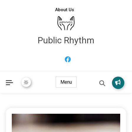
About Us
Public Rhythm
Menu